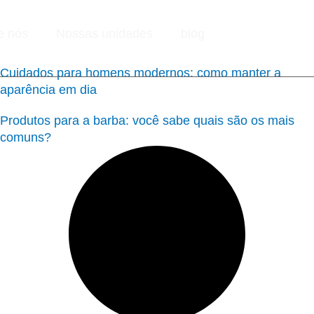
e nós
Nossas unidades
blog
Cuidados para homens modernos: como manter a
aparência em dia
Produtos para a barba: você sabe quais são os mais
comuns?