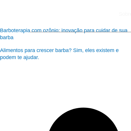
Ir
para
Sobr
o
conteúdo
Barboterapia com ozônio: inovação para cuidar de sua
barba
Alimentos para crescer barba? Sim, eles existem e
podem te ajudar.