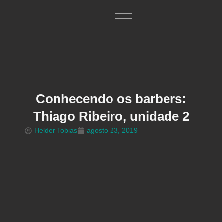
Ir
para
o
Sobre nós
Nossas unidades
conteúdo
Conhecendo os barbers:
Thiago Ribeiro, unidade 2
Helder Tobias
agosto 23, 2019