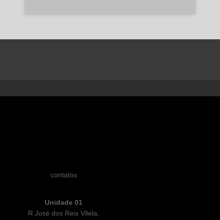
contatos
Unidade 01
R José dos Reis Vilela,